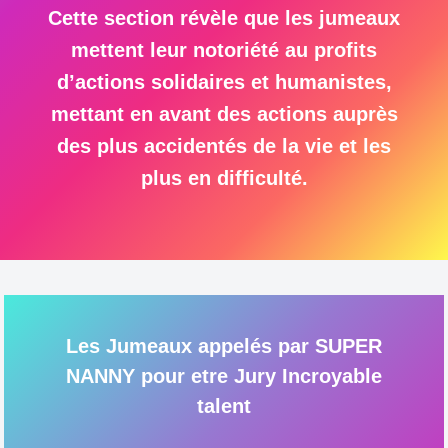
Cette section révèle que les jumeaux
mettent leur notoriété au profits
d’actions solidaires et humanistes,
mettant en avant des actions auprès
des plus accidentés de la vie et les
plus en difficulté.
Les Jumeaux appelés par SUPER
NANNY pour etre Jury Incroyable
talent