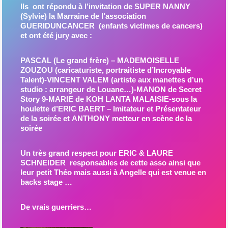
Ils ont répondu à l’invitation de SUPER NANNY
(Sylvie) la Marraine de l’association
GUERIDUNCANCER (enfants victimes de cancers)
et ont été jury avec :
PASCAL (Le grand frère) – MADEMOISELLE
ZOUZOU (caricaturiste, portraitiste d’Incroyable
Talent)-VINCENT VALEM (artiste aux manettes d’un
studio : arrangeur de Louane…)-MANON de Secret
Story 9-MARIE de KOH LANTA MALAISIE-sous la
houlette d’ERIC BAERT – Imitateur et Présentateur
de la soirée et ANTHONY metteur en scène de la
soirée
Un très grand respect pour ERIC & LAURE
SCHNEIDER responsables de cette asso ainsi que
leur petit Théo mais aussi à Angelle qui est venue en
backs stage …
De vrais guerriers…