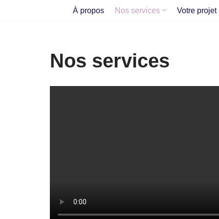
À propos
Nos services
Votre projet
Aller
au
contenu
Nos services