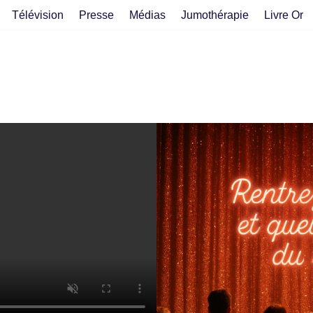
Télévision
Presse
Médias
Jumothérapie
Livre Or