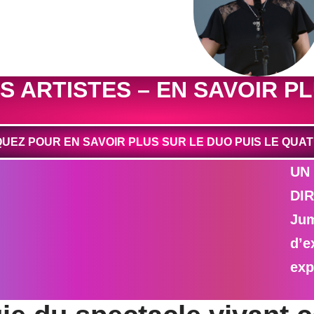
S ARTISTES – EN SAVOIR P
QUEZ POUR EN SAVOIR PLUS SUR LE DUO PUIS LE QUA
UN
DIR
Jum
d’e
exp