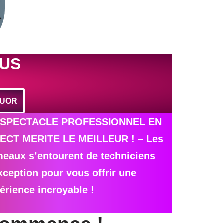
LUS
TUOR
 SPECTACLE
PROFESSIONNEL
EN
ECT MERITE LE MEILLEUR ! – Les
eaux s’entourent de techniciens
xception pour vous offrir une
érience incroyable !