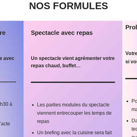
NOS FORMULES
Pro
re
Spectacle avec repas
Votr
le avec
Un spectacle vient agrémenter votre
si vo
repas chaud, buffet…
Po
1h30 à
Les parties modules du spectacle
ma
viennent entrecouper les temps de
Da
repas
’acte
te
Un brefing avec la cuisine sera fait