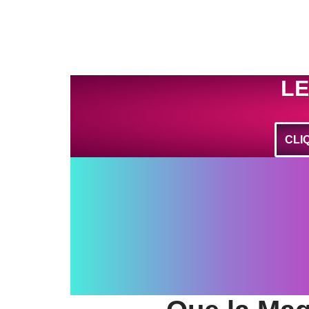
LE
CLI