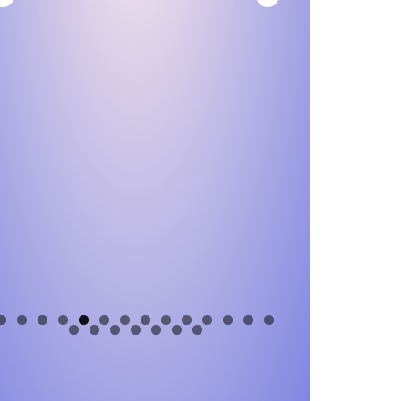
0
1
2
3
4
5
6
7
8
9
0
1