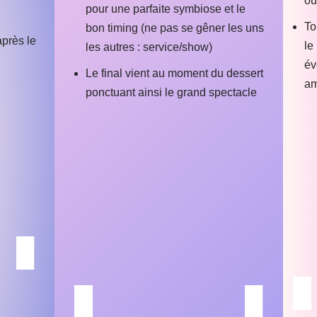
ou
pour une parfaite symbiose et le
To
bon timing (ne pas se gêner les uns
près le
le
les autres : service/show)
év
Le final vient au moment du dessert
am
ponctuant ainsi le grand spectacle